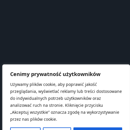
KRS:
0000445864
WAŻNE TELEFONY
Telefon 1:
693 375 150
Telefon 2:
605 365 573
Telefon 3:
505 976 649
NUMER KONTA
Piastowski Bank Spółdzielczy w Janikowie oddział w
Cenimy prywatność użytkowników
Trzemesznie
Używamy plików cookie, aby poprawić jakość
74 8185 0006 2004 0382 2461 0001
biuro @ stowarzyszeniepodzaglami.pl
przeglądania, wyświetlać reklamy lub treści dostosowane
do indywidualnych potrzeb użytkowników oraz
analizować ruch na stronie. Kliknięcie przycisku
„Akceptuj wszystkie” oznacza zgodę na wykorzystywanie
© Stowarzyszenie pod żaglami - Pojezierze
przez nas plików cookie.
Gnieźnieńskie 2012-2024