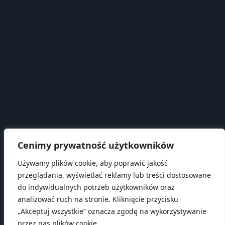
REGON:
302320975
KRS:
0000445864
WAŻNE TELEFONY
Telefon 1:
693 375 150
Telefon 2:
605 365 573
Telefon 3:
505 976 649
NUMER KONTA
Piastowski Bank Spółdzielczy w Janikowie oddział w
Cenimy prywatność użytkowników
Trzemesznie
Używamy plików cookie, aby poprawić jakość
74 8185 0006 2004 0382 2461 0001
biuro @ stowarzyszeniepodzaglami.pl
przeglądania, wyświetlać reklamy lub treści dostosowane
do indywidualnych potrzeb użytkowników oraz
analizować ruch na stronie. Kliknięcie przycisku
„Akceptuj wszystkie” oznacza zgodę na wykorzystywanie
© Stowarzyszenie pod żaglami - Pojezierze
przez nas plików cookie.